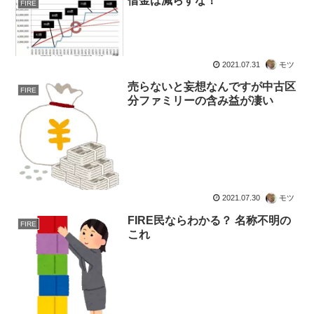
借金は減らすな！
FIRE
2021.07.31
モツ
売らないと妄想なんですが中古区
FIRE
分ファミリーの含み益が凄い
2021.07.30
モツ
FIRE民ならわかる？ 名称不明の
FIRE
これ