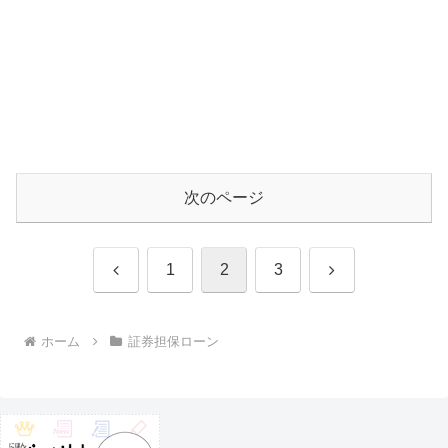
次のページ
前
次
1
2
3
へ
へ
ホーム
証券担保ローン