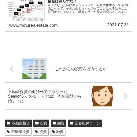
借金は減らすな！
老人になった時にキャッシュフローが最大化する。でも70
歳になって、そのお金どうすんのってことになる話をここ
何回かでしています。融資を使った投資の悩みどころで
す。前回は、早いうちにキャピタルゲインを出すという話
でした。今回は借金を減らさない話...
2021.07.31
www.moturealestate.com
これからの投資をどうするか
不動産投資の孤独死でこうなった
Season3 その１ー それは一本の電話から
始まった
不動産投資
投資
融資
証券担保ローン
不動産投資
投資
融資