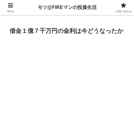
不動産、投資信託、暗号資産、株式、等々への投資について
モツ@FIREマンの投資生活
Menu
お問い合わせ
借金１億７千万円の金利は今どうなったか