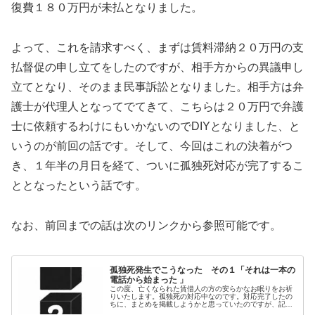
復費１８０万円が未払となりました。
よって、これを請求すべく、まずは賃料滞納２０万円の支
払督促の申し立てをしたのですが、相手方からの異議申し
立てとなり、そのまま民事訴訟となりました。相手方は弁
護士が代理人となってでてきて、こちらは２０万円で弁護
士に依頼するわけにもいかないのでDIYとなりました、と
いうのが前回の話です。そして、今回はこれの決着がつ
き、１年半の月日を経て、ついに孤独死対応が完了するこ
ととなったという話です。
なお、前回までの話は次のリンクから参照可能です。
孤独死発生でこうなった その１「それは一本の
電話から始まった 」
この度、亡くなられた賃借人の方の安らかなお眠りをお祈
りいたします。孤独死の対応中なのです。対応完了したの
ちに、まとめを掲載しようかと思っていたのですが、記憶
が薄れていくし、対応を進めていく中で感情が変わってい