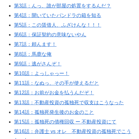
第3話：んっ、誰が部屋の処置をするんだ？
第4話：開いていたパンドラの箱を知る
第5話：この賃借人、ふざけんな！！！
第6話：保証契約の意味ないやん
第7話：頼んます！
第8話：馬鹿な俺
第9話：逃がさんぞ！
第10話：よっしゃっー！
第11話：なぬっ、その手が使えるだと
第12話：お前がお金を払うんだぞ！
第13話：不動産投資の孤独死で収支はこうなった
第14話：孤独死発生後のお金のこと
第15話：孤独死の債権回収 ー 不動産投資にて
第16話：弁護士 vs オレ 不動産投資の孤独死でこう