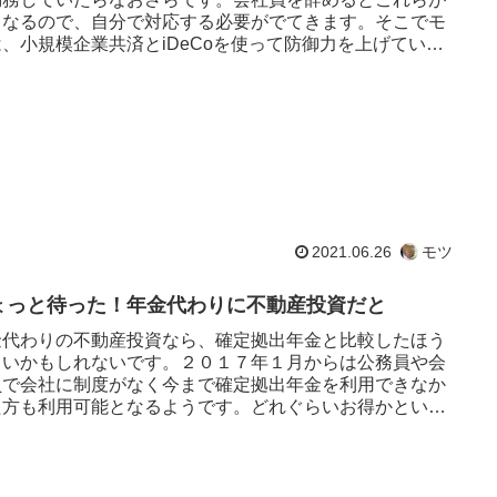
くなるので、自分で対応する必要がでてきます。そこでモ
は、小規模企業共済とiDeCoを使って防御力を上げていま
当ブログでも度々...
2021.06.26
モツ
ょっと待った！年金代わりに不動産投資だと
金代わりの不動産投資なら、確定拠出年金と比較したほう
よいかもしれないです。２０１７年１月からは公務員や会
員で会社に制度がなく今まで確定拠出年金を利用できなか
た方も利用可能となるようです。どれぐらいお得かという
例えば次のようになり...