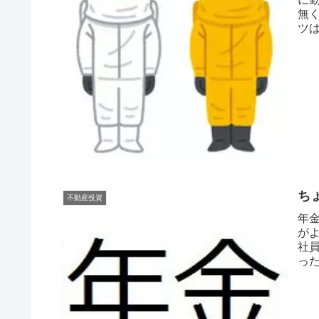
無
ツ
す。
ち
不動産投資
年
が
社
っ
と、