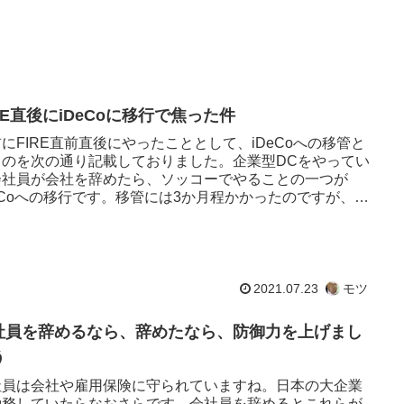
RE直後にiDeCoに移行で焦った件
にFIRE直前直後にやったこととして、iDeCoへの移管と
うのを次の通り記載しておりました。企業型DCをやってい
会社員が会社を辞めたら、ソッコーでやることの一つが
eCoへの移行です。移管には3か月程かかったのですが、途
思って...
2021.07.23
モツ
社員を辞めるなら、辞めたなら、防御力を上げまし
う
社員は会社や雇用保険に守られていますね。日本の大企業
勤務していたらなおさらです。会社員を辞めるとこれらが