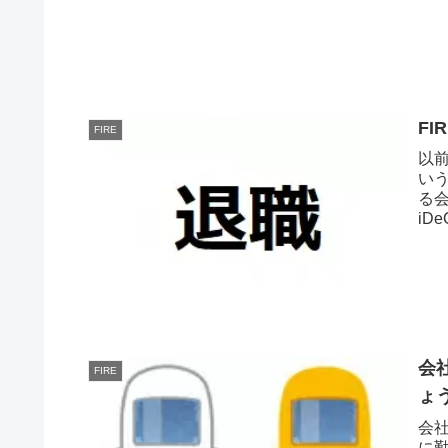
FI
FIRE
以前
い
る
iD
中で
会
FIRE
ょ
会
に