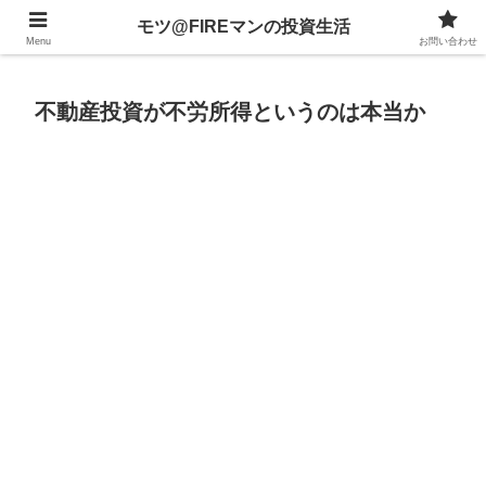
不動産、投資信託、暗号資産、株式、等々への投資について
モツ@FIREマンの投資生活
Menu
お問い合わせ
不動産投資が不労所得というのは本当か