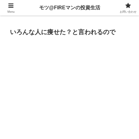
不動産、投資信託、暗号資産、株式、等々への投資について
モツ@FIREマンの投資生活
Menu
お問い合わせ
いろんな人に痩せた？と言われるので