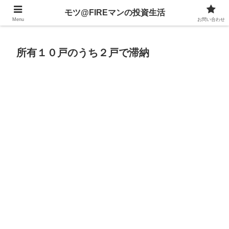
不動産、投資信託、暗号資産、株式、等々への投資について
モツ@FIREマンの投資生活
Menu
お問い合わせ
所有１０戸のうち２戸で滞納