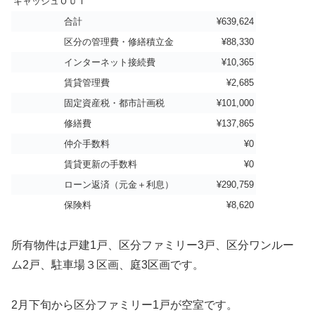
キャッシュＯＵＴ
合計
¥639,624
区分の管理費・修繕積立金
¥88,330
インターネット接続費
¥10,365
賃貸管理費
¥2,685
固定資産税・都市計画税
¥101,000
修繕費
¥137,865
仲介手数料
¥0
賃貸更新の手数料
¥0
ローン返済（元金＋利息）
¥290,759
保険料
¥8,620
所有物件は戸建1戸、区分ファミリー3戸、区分ワンルー
ム2戸、駐車場３区画、庭3区画です。
2月下旬から区分ファミリー1戸が空室です。