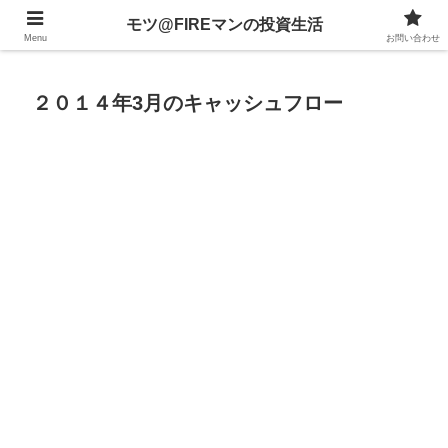
不動産、投資信託、暗号資産、株式、等々への投資について
モツ@FIREマンの投資生活
Menu
お問い合わせ
２０１４年3月のキャッシュフロー