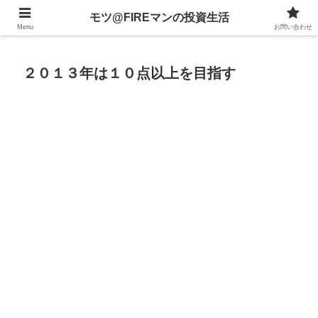
不動産、投資信託、暗号資産、株式、等々への投資について
モツ@FIREマンの投資生活
Menu
お問い合わせ
２０１３年は１０点以上を目指す