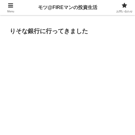
不動産、投資信託、暗号資産、株式、等々への投資について
モツ@FIREマンの投資生活
Menu
お問い合わせ
りそな銀行に行ってきました