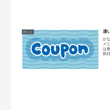
凄
ポイント
かな
メ
は
気
きた