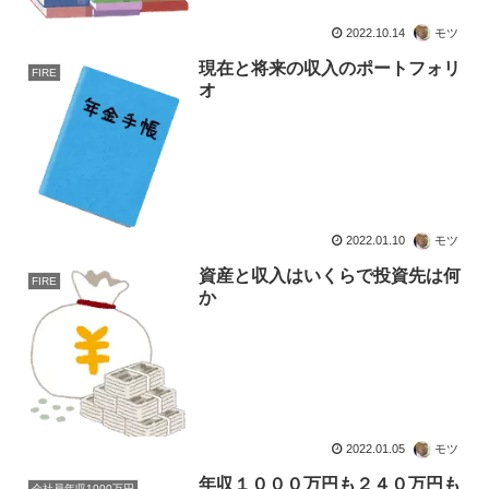
2022.10.14
モツ
現在と将来の収入のポートフォリ
FIRE
オ
2022.01.10
モツ
資産と収入はいくらで投資先は何
FIRE
か
2022.01.05
モツ
年収１０００万円も２４０万円も
会社員年収1000万円