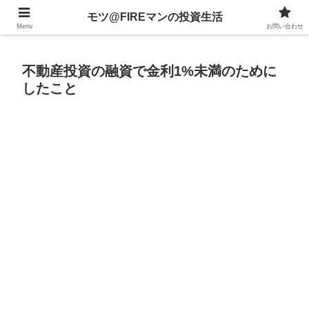
不動産、投資信託、暗号資産、株式、等々への投資について
モツ@FIREマンの投資生活
Menu
お問い合わせ
不動産投資の融資で金利1%未満のために
したこと