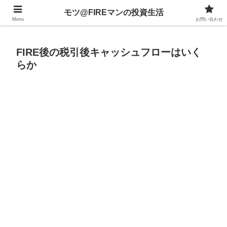
不動産、投資信託、暗号資産、株式、等々への投資について
モツ@FIREマンの投資生活
Menu
お問い合わせ
FIRE後の税引後キャッシュフローはいく
らか