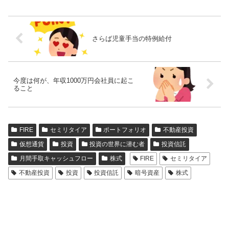
さらば児童手当の特例給付
今度は何が、年収1000万円会社員に起こ
ること
FIRE
セミリタイア
ポートフォリオ
不動産投資
仮想通貨
投資
投資の世界に潜む者
投資信託
月間手取キャッシュフロー
株式
FIRE
セミリタイア
不動産投資
投資
投資信託
暗号資産
株式