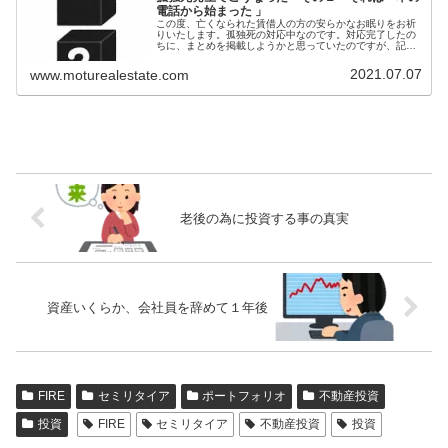
電話から始まった 」
この度、亡くなられた賃借人の方の安らかなお眠りをお祈
りいたします。孤独死の対応中なのです。対応完了したの
ちに、まとめを掲載しようかと思っていたのですが、記憶
が薄れていくし、対応を進めていく中で感情が変わってい
く。ということで、何やったかとか...
2021.07.07
www.moturealestate.com
老後の為に投資する事の真実
資産いくらか、会社員を辞めて１年後
FIRE
セミリタイア
ポートフォリオ
不動産投資
投資
FIRE
セミリタイア
不動産投資
投資