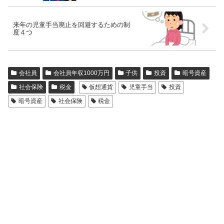
来年の児童手当廃止を回避するための制
度４つ
会社員
会社員年収1000万円
子供
投資
暗号資産
社会保険
税金
仮想通貨
児童手当
投資
暗号資産
社会保険
税金