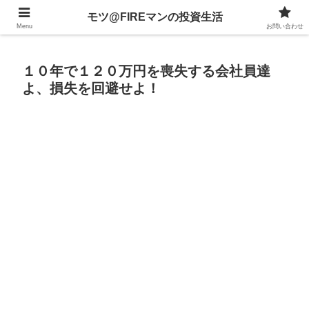
不動産、投資信託、暗号資産、株式、等々への投資について
モツ@FIREマンの投資生活
Menu
お問い合わせ
１０年で１２０万円を喪失する会社員達
よ、損失を回避せよ！