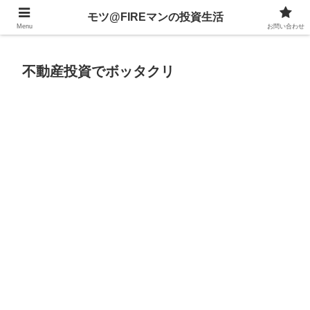
不動産、投資信託、暗号資産、株式、等々への投資について
モツ@FIREマンの投資生活
Menu
お問い合わせ
不動産投資でボッタクリ