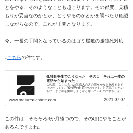
とをやる、そのようなことも起こります。その都度、見積
もりが妥当なのかとか、どうやるのかとかを調べたり確認
しながらなので、これが手間となります。
今、一番の手間となっているのはゴミ屋敷の孤独死対応。
↓
こちら
の件です。
孤独死発生でこうなった その１「それは一本の
電話から始まった 」
この度、亡くなられた賃借人の方の安らかなお眠りをお祈
りいたします。孤独死の対応中なのです。対応完了したの
ちに、まとめを掲載しようかと思っていたのですが、記憶
が薄れていくし、対応を進めていく中で感情が変わってい
く。ということで、何やったかとか...
2021.07.07
www.moturealestate.com
この件は、そろそろ3か月経つので、その頃にやることが
あるんですよね。