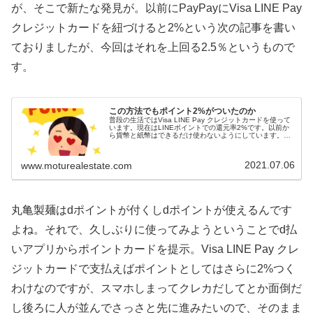
が、そこで新たな発見が。以前にPayPayにVisa LINE Pay
クレジットカードを紐づけると2%という次の記事を書い
ておりましたが、今回はそれを上回る2.5％というもので
す。
この方法でもポイント2%がついたのか
普段の生活ではVisa LINE Pay クレジットカードを使って
います。現在はLINEポイントでの還元率2%です。以前か
ら貨幣と紙幣はできるだけ使わないようにしています。特
に貨幣は重いしかさばりますし、衛生面を考えてもあまり
触りたくないで...
2021.07.06
www.moturealestate.com
丸亀製麺はdポイントが付くしdポイントが使えるんです
よね。それで、久しぶりに使ってみようということでd払
いアプリからポイントカードを提示。Visa LINE Pay クレ
ジットカードで支払えばポイントとしてはさらに2%つく
わけなのですが、スマホしまってクレカだしてとか面倒だ
し後ろに人が並んでさっさと先に進みたいので、そのまま