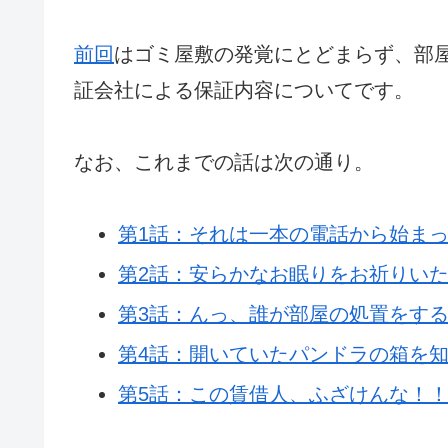
前
回
はゴミ屋敷の発覚にとどまらず、部
証会社による保証内容についてです。
なお、これまでの話は次の通り。
第1話：それは一本の電話から始ま
第2話：安らかなお眠りをお祈りい
第3話：んっ、誰が部屋の処置をす
第4話：開いていたパンドラの箱を
第5話：この賃借人、ふざけんな！