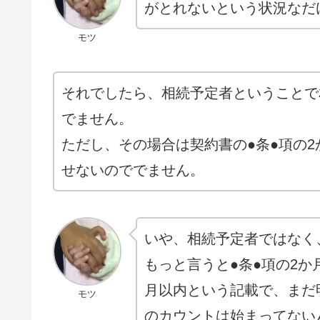
がとれないという状況なだ
モツ
それでしたら、相続予定者ということで
でません。
ただし、その場合は契約書の●条●項の
せないのででません。
いや、相続予定者ではなく
もっと言うと●条●項の2
月以内という記載で、まだ
モツ
のカウントは始まってない