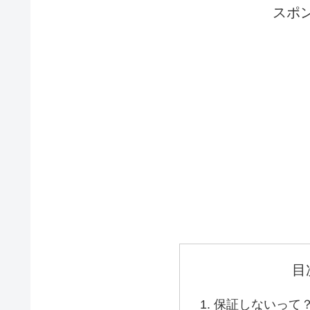
スポ
目
保証しないって？