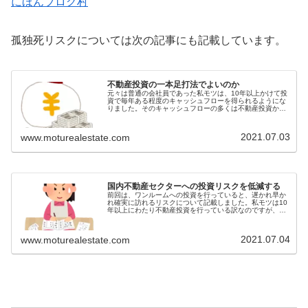
にほんブログ村
孤独死リスクについては次の記事にも記載しています。
不動産投資の一本足打法でよいのか
元々は普通の会社員であった私モツは、10年以上かけて投
資で毎年ある程度のキャッシュフローを得られるようにな
りました。そのキャッシュフローの多くは不動産投資から
得ています。株式と投資信託の配当所得、暗号資産の売却
益と貸暗号資産の賃料もあるので...
2021.07.03
www.moturealestate.com
国内不動産セクターへの投資リスクを低減する
前回は、ワンルームへの投資を行っていると、遅かれ早か
れ確実に訪れるリスクについて記載しました。私モツは10
年以上にわたり不動産投資を行っている訳なのですが、こ
のリスクについては認識が甘かったですね。統計データ見
ながら将来どうなるかというのを...
2021.07.04
www.moturealestate.com