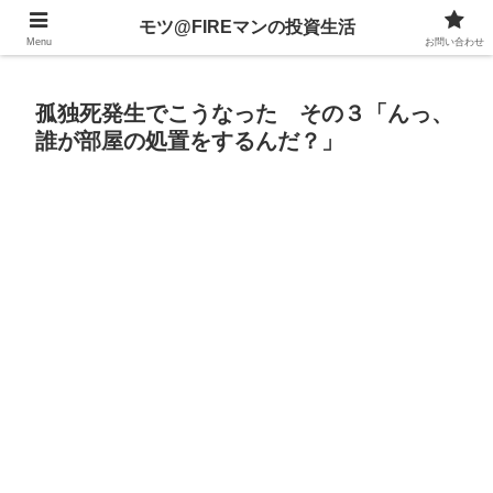
不動産、投資信託、暗号資産、株式、等々への投資について
モツ@FIREマンの投資生活
Menu
お問い合わせ
孤独死発生でこうなった その３「んっ、
誰が部屋の処置をするんだ？」