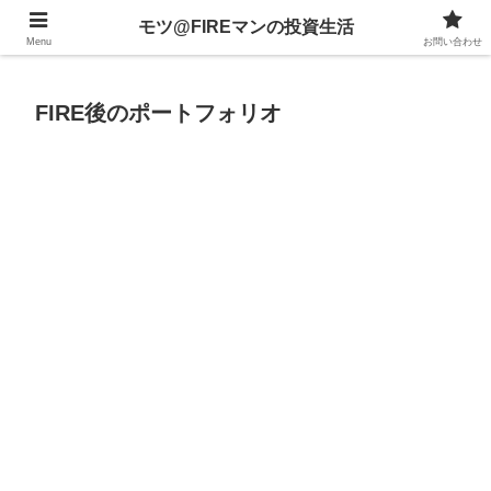
不動産、投資信託、暗号資産、株式、等々への投資について
モツ@FIREマンの投資生活
Menu
お問い合わせ
FIRE後のポートフォリオ