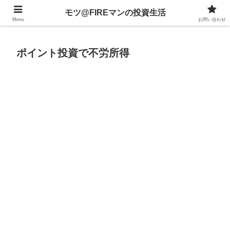
不動産、投資信託、暗号資産、株式、等々への投資について
モツ@FIREマンの投資生活
Menu
お問い合わせ
ポイント投資で不労所得