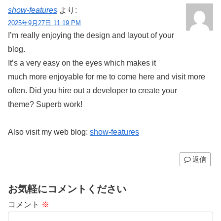
show-features
より:
2025年9月27日 11:19 PM
I’m really enjoying the design and layout of your
blog.
It’s a very easy on the eyes which makes it
much more enjoyable for me to come here and visit more
often. Did you hire out a developer to create your
theme? Superb work!
Also visit my web blog:
show-features
返信
お気軽にコメントください
コメント
※