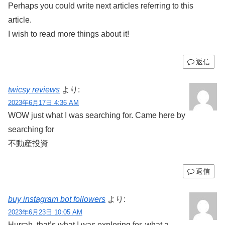
Perhaps you could write next articles referring to this
article.
I wish to read more things about it!
返信
twicsy reviews
より:
2023年6月17日 4:36 AM
WOW just what I was searching for. Came here by
searching for
不動産投資
返信
buy instagram bot followers
より:
2023年6月23日 10:05 AM
Hurrah, that’s what I was exploring for, what a