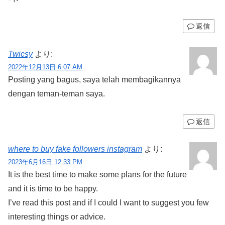
返信
Twicsy
より:
2022年12月13日 6:07 AM
Posting yang bagus, saya telah membagikannya
dengan teman-teman saya.
返信
where to buy fake followers instagram
より:
2023年6月16日 12:33 PM
It is the best time to make some plans for the future
and it is time to be happy.
I’ve read this post and if I could I want to suggest you few
interesting things or advice.