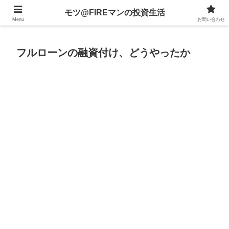
不動産、投資信託、暗号資産、株式、等々への投資について
モツ@FIREマンの投資生活
Menu
お問い合わせ
フルローンの融資付け、どうやったか