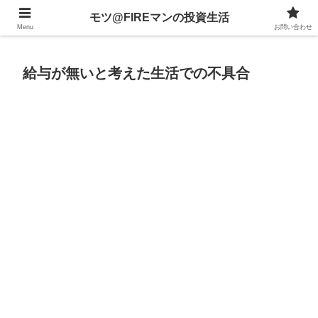
不動産、投資信託、暗号資産、株式、等々への投資について
モツ@FIREマンの投資生活
Menu
お問い合わせ
給与が無いと考えた生活での不具合