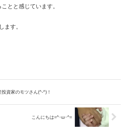
ることと感じています。
します。
資家のモツさん(^-^)！
こんにちは=^･ω･^=