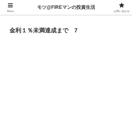
不動産、投資信託、暗号資産、株式、等々への投資について
モツ@FIREマンの投資生活
Menu
お問い合わせ
金利１％未満達成まで 7