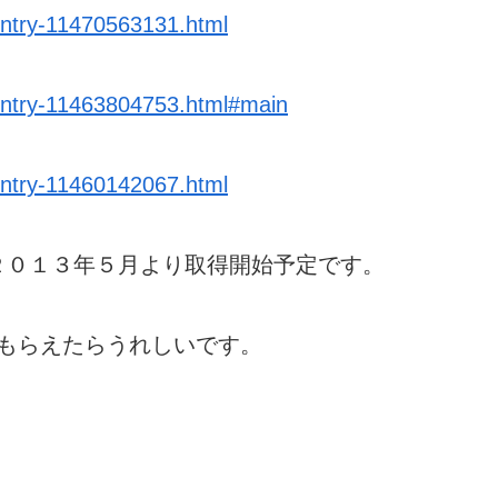
/entry-11470563131.html
/entry-11463804753.html#main
/entry-11460142067.html
２０１３年５月より取得開始予定です。
もらえたらうれしいです。