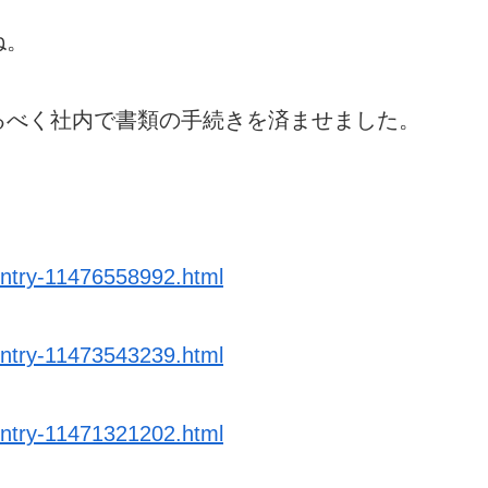
ね。
るべく社内で書類の手続きを済ませました。
/entry-11476558992.html
/entry-11473543239.html
/entry-11471321202.html