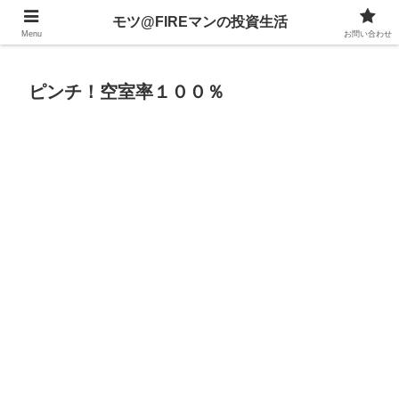
不動産、投資信託、暗号資産、株式、等々への投資について
モツ@FIREマンの投資生活
Menu
お問い合わせ
ピンチ！空室率１００％