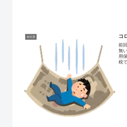
コ
会社員
前
無
用
税
で惑