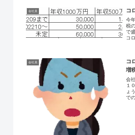
コ
会社員
今年
税
で
コ
誰が
コ
会社員
増
会
１
ょ
で
取れ