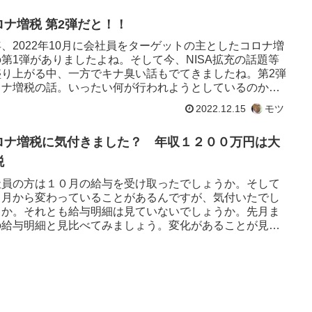
ロナ増税 第2弾だと！！
、2022年10月に会社員をターゲットの主としたコロナ増
の第1弾がありましたよね。そして今、NISA拡充の話題等
盛り上がる中、一方でキナ臭い話もでてきましたね。第2弾
ロナ増税の話。いったい何が行われようとしているのか、
影響を受...
2022.12.15
モツ
ロナ増税に気付きました？ 年収１２００万円は大
税
社員の方は１０月の給与を受け取ったでしょうか。そして
０月から変わっていることがあるんですが、気付いたでし
うか。それとも給与明細は見ていないでしょうか。先月ま
の給与明細と見比べてみましょう。変化があることが見て
ることと思います。何...