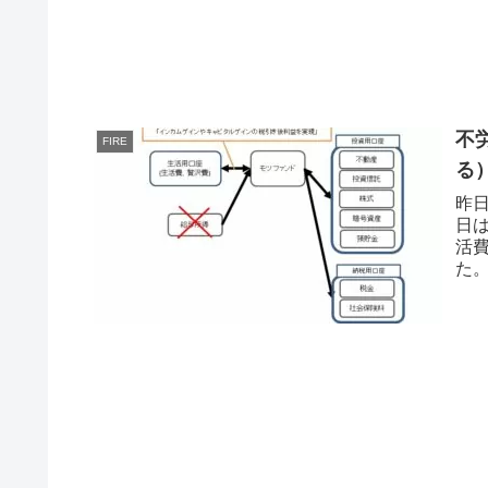
不
FIRE
る
昨
日
活
た
創出