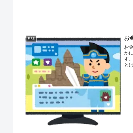
お
FIRE
お
か
す
と
ませ