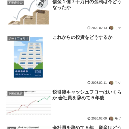
借金１億７千万円の金利は今どう
不動産投資
なったか
2026.02.13
モツ
これからの投資をどうするか
ポートフォリオ
2026.02.11
モツ
税引後キャッシュフローはいくら
不動産投資
か 会社員を辞めて５年後
2026.02.09
モツ
会社員を辞めて５年、資産はどう
FIRE