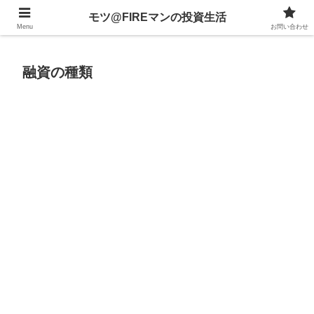
不動産、投資信託、暗号資産、株式、等々への投資について
モツ@FIREマンの投資生活
Menu
お問い合わせ
融資の種類