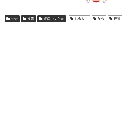
年金
投資
資産いくらか
お金持ち
年金
投資