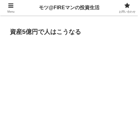
不動産、投資信託、暗号資産、株式、等々への投資について
モツ@FIREマンの投資生活
Menu
お問い合わせ
資産5億円で人はこうなる