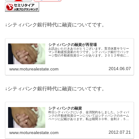
↓シティバンク銀行時代に融資についてです。
シティバンクの融資が再登場
お読みいただきありがとうございます。育児休業サラリー
マン不動産投資家のモツです。シティバンク銀行でパッケ
ージ型の不動産投資ローンがあります。２０１２年頃に一
旦停止しておりましたが、２０１４年の４月頃に復活した
ようです。２０１４年に復活して少...
2014.06.07
www.moturealestate.com
↓シティバンク銀行時代に融資についてです。
シティバンクの融資
昨日シティバンクにいき、金消契約をしました。シティバ
ンクの不動産投資ローンについてはシティバンクのホーム
ページに記載があります。私は期間３０年、金利２．５
５％（５年固定）で借りました。まず電話で資料を請求
し、事前審査のための資料を返送、１週...
2012.07.21
www.moturealestate.com