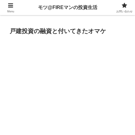
不動産、投資信託、暗号資産、株式、等々への投資について
モツ@FIREマンの投資生活
Menu
お問い合わせ
戸建投資の融資と付いてきたオマケ