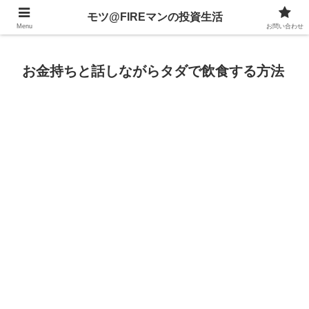
不動産、投資信託、暗号資産、株式、等々への投資について
モツ@FIREマンの投資生活
Menu
お問い合わせ
お金持ちと話しながらタダで飲食する方法