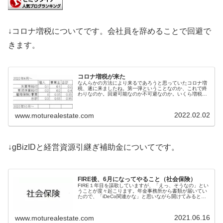
↓コロナ増税についてです。会社員を辞めることで回避で
きます。
コロナ増税が来た
なんらかの方法により来るであろうと思っていたコロナ増
税、遂に来ましたね。第一弾ということなのか、これで終
わりなのか。回避可能なのか不可避なのか。いくら増税な
のか。税金というか社会保険料の値上げなんですが、ここ
での言い方としては増税という事に...
2022.02.02
www.moturealestate.com
↓gBizIDと経営資源引継ぎ補助金についてです。
FIRE後、6月になってやること（社会保険）
FIRE１年目を謳歌していますが、「えっ、そうなの」とい
うことが度々起こります。年金事務所から書類が届いてい
たので、「iDeCo関連かな」と思いながら開けてみると、
「被保険者報酬月額算定基礎届」というのを提出せよとの
こと。なんなんだ、これは...
2021.06.16
www.moturealestate.com