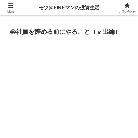
不動産、投資信託、暗号資産、株式、等々への投資について
モツ@FIREマンの投資生活
Menu
お問い合わせ
会社員を辞める前にやること（支出編）