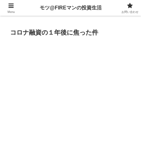
不動産、投資信託、暗号資産、株式、等々への投資について
モツ@FIREマンの投資生活
Menu
お問い合わせ
コロナ融資の１年後に焦った件