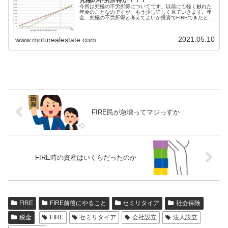
今回は究極の不労所得についてです。以前にも軽く触れた
年金のことなのですが、もう少し詳しく見ていきます。年
金、究極の不労所得と考えてよいか投資でFIREできたとし
ても、投資とともに生きていくことになり、投資から安定
的に生活費を超えるリターンを...
2021.05.10
www.moturealestate.com
FIRE民が急増ってマジっすか
FIRE時の資産はいくらだったのか
FIRE
FIRE前後にやること
セミリタイア
社会保険
税金
FIRE
セミリタイア
会社設立
法人設立