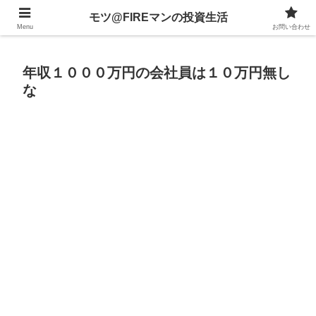
不動産、投資信託、暗号資産、株式、等々への投資について
モツ@FIREマンの投資生活
Menu
お問い合わせ
年収１０００万円の会社員は１０万円無し
な