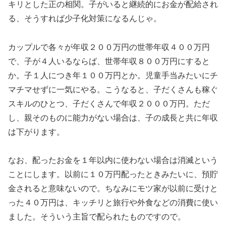
キリとした正の相関。子がいると継続的にお金が配給され
る、そうすれば少子化対策になるんじゃ。
カップルで各々が年収２００万円の世帯年収４００万円
で、子が４人いるならば、世帯年収８００万円にすると
か。子１人につき年１００万円とか。児童手当みたいにチ
マチマせずに一気にやる。こうなると、子だくさんも稼ぐ
スキルのひとつ、子だくさんで年収２０００万円。ただ
し、親そのものに能力がない場合は、子の成長と共に年収
は下がります。
なお、配ったお金を１年以内に使わない場合は消滅という
ことにします。以前に１０万円配ったときみたいに、預貯
金されると意味ないので。ちなみにモツ家が以前に受けと
った４０万円は、キッチリと旅行や外食などの消費に使い
ました。そういう主旨で配られたものですので。