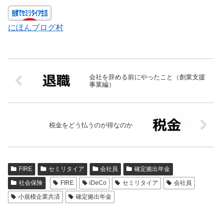
にほんブログ村
会社を辞める前にやったこと（創業支援
事業編）
税金をどう払うのが得なのか
FIRE
セミリタイア
会社員
確定拠出年金
社会保険
FIRE
iDeCo
セミリタイア
会社員
小規模企業共済
確定拠出年金