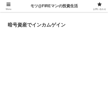
不動産、投資信託、暗号資産、株式、等々への投資について
モツ@FIREマンの投資生活
Menu
お問い合わせ
暗号資産でインカムゲイン