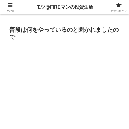
不動産、投資信託、暗号資産、株式、等々への投資について
モツ@FIREマンの投資生活
Menu
お問い合わせ
普段は何をやっているのと聞かれましたの
で