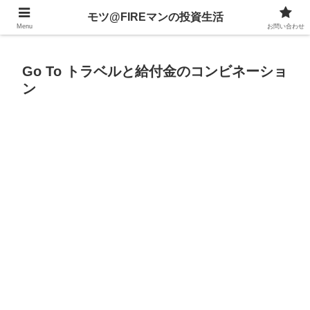
不動産、投資信託、暗号資産、株式、等々への投資について
モツ@FIREマンの投資生活
Menu
お問い合わせ
Go To トラベルと給付金のコンビネーショ
ン