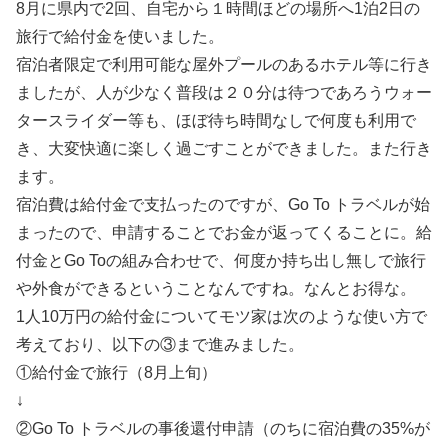
8月に県内で2回、自宅から１時間ほどの場所へ1泊2日の
旅行で給付金を使いました。
宿泊者限定で利用可能な屋外プールのあるホテル等に行き
ましたが、人が少なく普段は２０分は待つであろうウォー
タースライダー等も、ほぼ待ち時間なしで何度も利用で
き、大変快適に楽しく過ごすことができました。また行き
ます。
宿泊費は給付金で支払ったのですが、Go To トラベルが始
まったので、申請することでお金が返ってくることに。給
付金とGo Toの組み合わせで、何度か持ち出し無しで旅行
や外食ができるということなんですね。なんとお得な。
1人10万円の給付金についてモツ家は次のような使い方で
考えており、以下の③まで進みました。
①給付金で旅行（8月上旬）
↓
②Go To トラベルの事後還付申請（のちに宿泊費の35%が