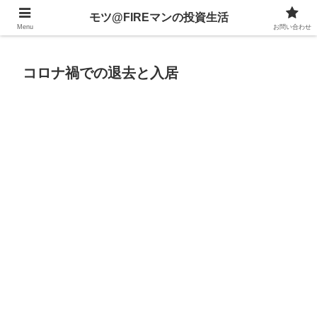
不動産、投資信託、暗号資産、株式、等々への投資について
モツ@FIREマンの投資生活
Menu
お問い合わせ
コロナ禍での退去と入居