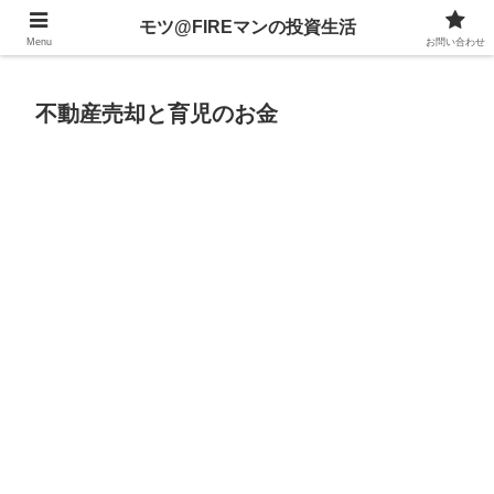
不動産、投資信託、暗号資産、株式、等々への投資について
モツ@FIREマンの投資生活
Menu
お問い合わせ
不動産売却と育児のお金