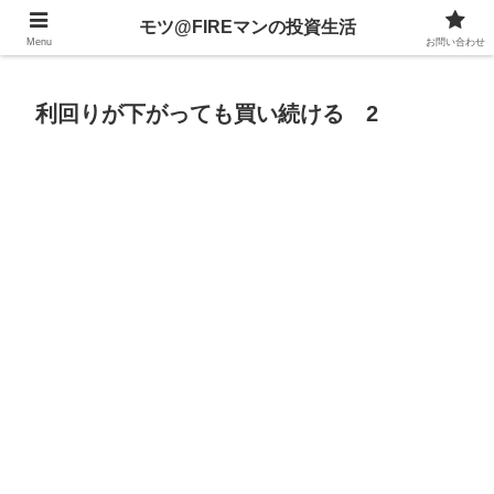
不動産、投資信託、暗号資産、株式、等々への投資について
モツ@FIREマンの投資生活
Menu
お問い合わせ
利回りが下がっても買い続ける 2