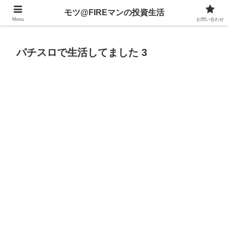
不動産、投資信託、暗号資産、株式、等々への投資について
モツ@FIREマンの投資生活
Menu
お問い合わせ
パチスロで生活してました 3