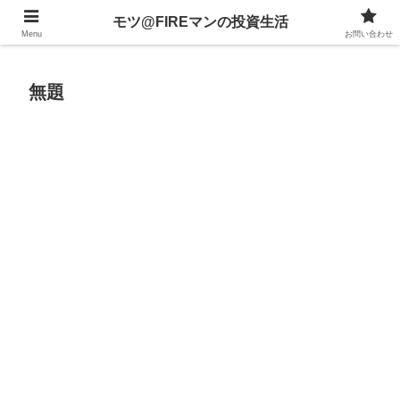
不動産、投資信託、暗号資産、株式、等々への投資について
モツ@FIREマンの投資生活
Menu
お問い合わせ
無題